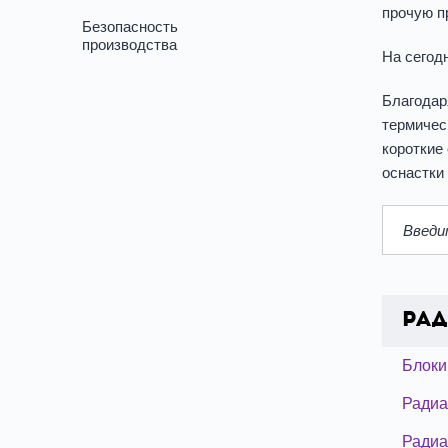
прочую п
Безопасность
производства
На сегод
Благодар
термичес
короткие
оснастки
Ра
Блоки
Радиа
Радиа