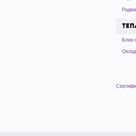
Радиа
Теп
Блок 
Охлад
Сертифи